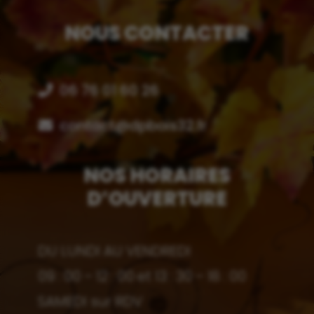
NOUS CONTACTER
06 76 01 60 26
contact@dpbois32.fr
NOS HORAIRES
D’OUVERTURE
DU LUNDI AU VENDREDI
09 : 00 – 12 : 00 et 13 : 30 – 18 : 00
SAMEDI sur RDV