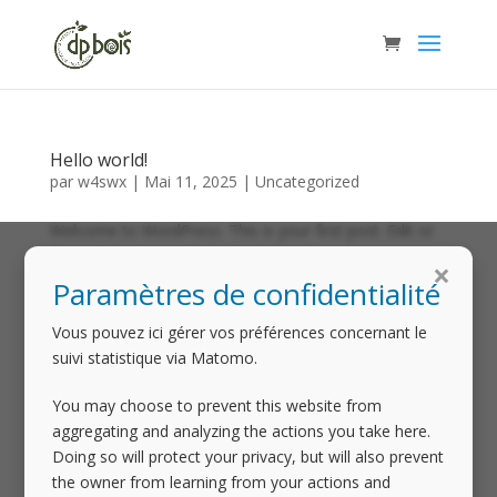
Hello world!
par
w4swx
|
Mai 11, 2025
|
Uncategorized
Welcome to WordPress. This is your first post. Edit or
delete it, then start writing!
×
Paramètres de confidentialité
1
Non classé
1
Vous pouvez ici gérer vos préférences concernant le
produit
suivi statistique via Matomo.
1
Casse noix
1
produit
1
Décapsuleur bouteille
1
You may choose to prevent this website from
produit
1
Décapsuleur mural
1
aggregating and analyzing the actions you take here.
produit
Doing so will protect your privacy, but will also prevent
1
Douelle apéro
1
the owner from learning from your actions and
produit
1
Mortier & pilon
1