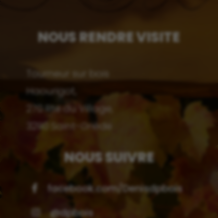
NOUS RENDRE VISITE
Tourneur sur bois
Haourigot,
270 Rte du Village,
32110 Saint-Griède
NOUS SUIVRE
facebook.com/Denisdpbois
@dpbois