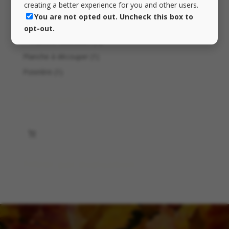
creating a better experience for you and other users.
produit
2
Nos planches
2
You are not opted out. Uncheck this box to
produits
1
Planche apéro
1
opt-out.
produit
1
Planche saucisson
1
produit
1
Planche à découper
1
produit
1
Poivrière
1
produit
Filtrer par tarif
Filtrer par évaluation